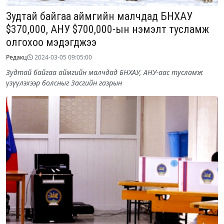
Зудтай байгаа аймгийн малчдад БНХАУ
$370,000, АНУ $700,000-ын нэмэлт тусламж
олгохоо мэдэгджээ
Редакц
2024-03-05 09:05:00
Зудтай байгаа аймгийн малчдад БНХАУ, АНУ-аас тусламж
үзүүлэхээр болсныг Засгийн газрын