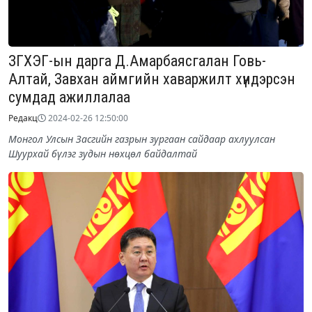
ЗГХЭГ-ын дарга Д.Амарбаясгалан Говь-
Алтай, Завхан аймгийн хаваржилт хүндэрсэн
сумдад ажиллалаа
Редакц
2024-02-26 12:50:00
Монгол Улсын Засгийн газрын зургаан сайдаар ахлуулсан
Шуурхай бүлэг зудын нөхцөл байдалтай