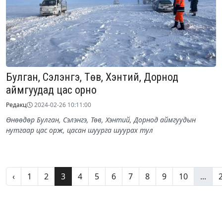
Булган, Сэлэнгэ, Төв, Хэнтий, Дорнод
аймгуудад цас орно
Редакц
2024-02-26 10:11:00
Өнөөдөр Булган, Сэлэнгэ, Төв, Хэнтий, Дорнод аймгуудын
нутгаар цас орж, цасан шуурга шуурах тул
‹
1
2
3
4
5
6
7
8
9
10
...