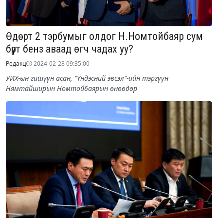
Өдөрт 2 тэрбумыг олдог Н.Номтойбаяр сум
бүрт бенз аваад өгч чадах уу?
Редакц
2024-02-28 09:35:00
УИХ-ын гишүүн асан, "Үндэсний эвсэл"-ийн тэргүүн
Нямтайширын Номтойбаярын өнөөдөр