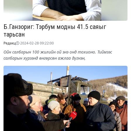
Б.Ганзориг: Тэрбум модны 41.5 саяыг
тарьсан
Редакц
2024-02-28 09:22:00
Ойн салбарын 100 жилийн ой энэ онд тохионо. Тиймээс
салбарын хүрээнд өнгөрсөн ажлаа дүгнэн,