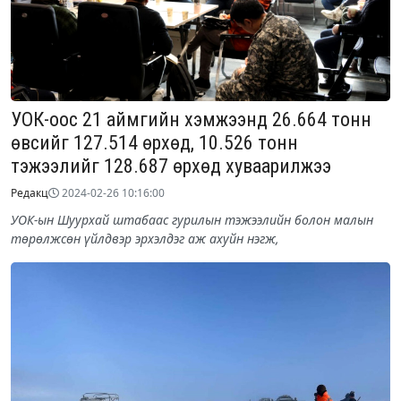
УОК-оос 21 аймгийн хэмжээнд 26.664 тонн
өвсийг 127.514 өрхөд, 10.526 тонн
тэжээлийг 128.687 өрхөд хуваарилжээ
Редакц
2024-02-26 10:16:00
УОК-ын Шуурхай штабаас гурилын тэжээлийн болон малын
төрөлжсөн үйлдвэр эрхэлдэг аж ахуйн нэгж,