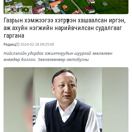
Газрын хэмжээгээ хэтрүүлэн хашаалсан иргэн,
аж ахуйн нэгжийн нарийвчилсан судалгааг
гаргана
Редакц
2024-02-28 09:25:00
Нийслэлийн удирдах ажилтнуудын шуурхай зөвлөгөөн
өнөөдөр боллоо. Зөвлөгөөнөөр автобусны