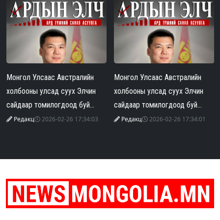
Монгол Улсаас Австралийн
Монгол Улсаас Австралийн
холбооны улсад суух Элчин
холбооны улсад суух Элчин
сайдаар томилогдоод буй
сайдаар томилогдоод буй
Г.Тэнгэр эхнэрээ зодож, гэр
Г.Тэнгэр эхнэрээ зодож, гэр
Редакц
2026-02-26 17:34:03
Редакц
2026-02-26 17:34:01
бүлийн хүчирхийлэл үйлджээ
бүлийн хүчирхийлэл үйлджээ