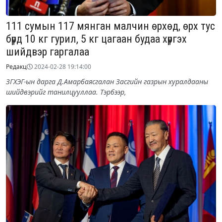
111 сумын 117 мянган малчин өрхөд, өрх тус
бүрд 10 кг гурил, 5 кг цагаан будаа хүргэх
шийдвэр гаргалаа
Редакц
2024-02-28 19:14:00
ЗГХЭГ-ын дарга Д.Амарбаясгалан Засгийн газрын хуралдааны
шийдвэрийг танилцууллаа. Тэрбээр,