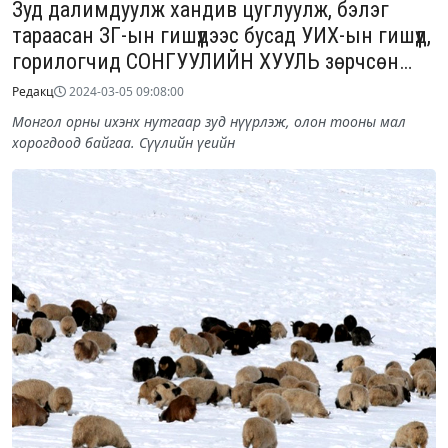
Зуд далимдуулж хандив цуглуулж, бэлэг
тараасан ЗГ-ын гишүүдээс бусад УИХ-ын гишүүд,
горилогчид СОНГУУЛИЙН ХУУЛЬ зөрчсөн
үндэслэлээр нэр дэвших эрхгүй болно
Редакц
2024-03-05 09:08:00
Монгол орны ихэнх нутгаар зуд нүүрлэж, олон тооны мал
хорогдоод байгаа. Сүүлийн үеийн