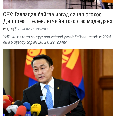
СЕХ: Гадаадад байгаа иргэд санал өгөхөө
Дипломат төлөөлөгчийн газартаа мэдэгдэнэ
Редакц
2024-02-28 19:28:00
УИХ-ын ээлжит сонгуулиар гадаад улсад байгаа иргэдээс 2024
оны 6 дугаар сарын 20, 21, 22, 23-ны