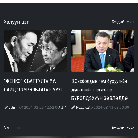
Халуун цэг
Бүгдийг үзэх
“ЖЕНКО” Х.БАТТУЛГА УУ,
З.Энхболдын гэм буруугийн
САЙД Ч.ХҮРЭЛБААТАР УУ?!
дүгнэлтийг гаргахаар
БҮРЭЛДЭХҮҮН ЗӨВЛӨЛДӨЖ
байна
admin
2024-03-29 12:52:00
1
Редакц
2024-03-13 08:50:00
Улс төр
Бүгдийг үзэх