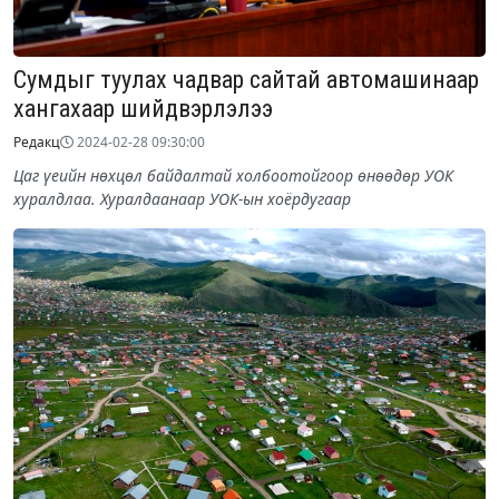
Сумдыг туулах чадвар сайтай автомашинаар
хангахаар шийдвэрлэлээ
Редакц
2024-02-28 09:30:00
Цаг үеийн нөхцөл байдалтай холбоотойгоор өнөөдөр УОК
хуралдлаа. Хуралдаанаар УОК-ын хоёрдугаар