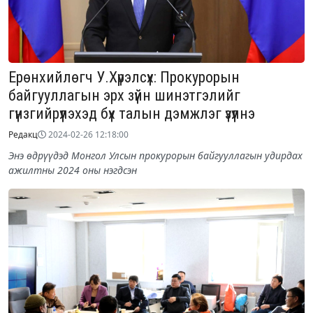
Ерөнхийлөгч У.Хүрэлсүх: Прокурорын
байгууллагын эрх зүйн шинэтгэлийг
гүнзгийрүүлэхэд бүх талын дэмжлэг үзүүлнэ
Редакц
2024-02-26 12:18:00
Энэ өдрүүдэд Монгол Улсын прокурорын байгууллагын удирдах
ажилтны 2024 оны нэгдсэн