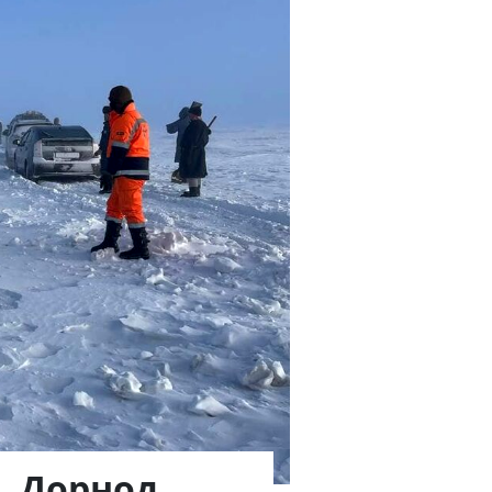
й, Дорнод