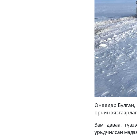
Өнөөдөр Булган, 
орчин хязгаарлаг
Зам даваа, гүвэ
урьдчилсан мэдээ