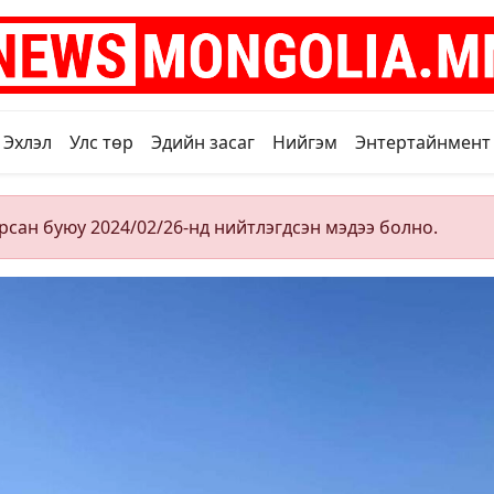
Эхлэл
Улс төр
Эдийн засаг
Нийгэм
Энтертайнмент
рсан буюу 2024/02/26-нд нийтлэгдсэн мэдээ болно.