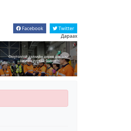
Facebook
Twitter
Дараах
Оюутолгой дэлхийн дөрөв дэх том
зэсийн уурхай болно