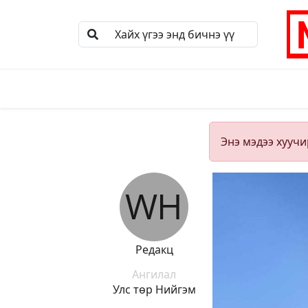
Энэ мэдээ хуучи
Редакц
Ангилал
Улс төр
Нийгэм