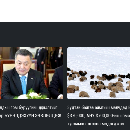
 тог
илэрвэл би улс төрөөс үүрд
Б.Энх-Амгалан,
бол
т
зайлъя- Монгол Улсын
Ерөнхийлөгчийн Тамгын
тэр
Ерөнхийлөгч асан
газрын дарга асан
Тод
Х.Баттулга, Эдийн засгийн
З.Энхболд нарын гэм
үүс
хөгжлийн сайд
буруугийн шүүх хурал
бай
өнөөдөр /2024.03.12/
БН
Сүхбаатар
лдын гэм буруугийн дүгнэлтийг
Зудтай байгаа аймгийн малчдад
аар БҮРЭЛДЭХҮҮН ЗӨВЛӨЛДӨЖ
$370,000, АНУ $700,000-ын нэм
тусламж олгохоо мэдэгджээ