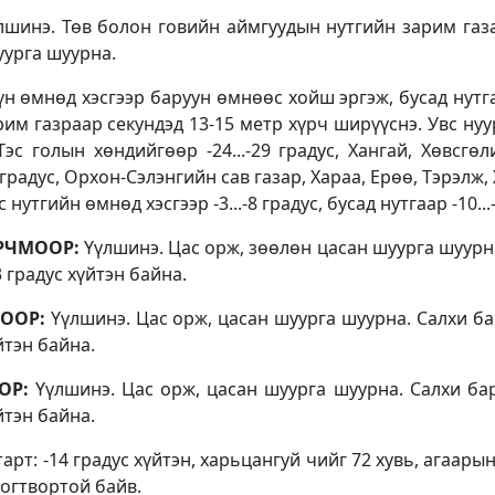
лшинэ. Төв болон говийн аймгуудын нутгийн зарим газа
уурга шуурна.
үн өмнөд хэсгээр баруун өмнөөс хойш эргэж, бусад нутг
рим газраар секундэд 13-15 метр хүрч ширүүснэ. Увс ну
Тэс голын хөндийгөөр -24...-29 градус, Хангай, Хөвсгө
 градус, Орхон-Сэлэнгийн сав газар, Хараа, Ерөө, Тэрэлж,
 нутгийн өмнөд хэсгээр -3...-8 градус, бусад нутгаар -10..
ОРЧМООР:
Үүлшинэ. Цас орж, зөөлөн цасан шуурга шуурн
13 градус хүйтэн байна.
ООР:
Үүлшинэ. Цас орж, цасан шуурга шуурна. Салхи ба
үйтэн байна.
ОР:
Үүлшинэ. Цас орж, цасан шуурга шуурна. Салхи бар
үйтэн байна.
арт: -14 градус хүйтэн, харьцангуй чийг 72 хувь, агаары
огтвортой байв.