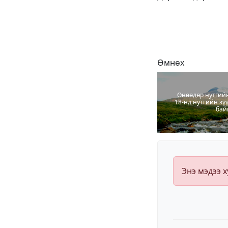
Өмнөх
Өнөөдөр нутгийн
18-нд нутгийн зү
бай
Энэ мэдээ 