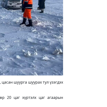
 цасан шуурга шуурах тул үзэгдэх
дөр 20 цаг хүртэлх цаг агаарын