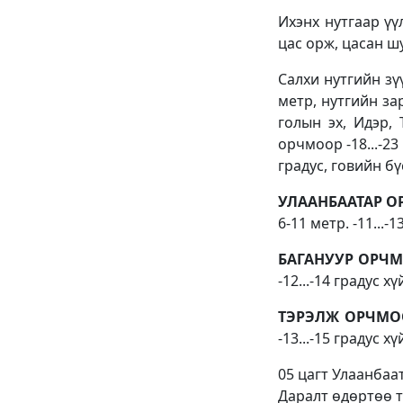
Ихэнх нутгаар үү
цас орж, цасан ш
Салхи нутгийн зү
метр, нутгийн за
голын эх, Идэр, 
орчмоор -18...-23
градус, говийн бүс
УЛААНБААТАР 
6-11 метр. -11...-
БАГАНУУР ОРЧМ
-12...-14 градус х
ТЭРЭЛЖ ОРЧМО
-13...-15 градус х
05 цагт Улаанбаат
Даралт өдөртөө т