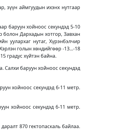
р, зүүн аймгуудын ихэнх нутгаар
аар баруун хойноос секундэд 5-10
ур болон Дархадын хотгор, Завхан
лийн уулархаг нутаг, Хүрэнбэлчир
 Хэрлэн голын хөндийгөөр -13...-18
.-15 градус хүйтэн байна.
а. Салхи баруун хойноос секундэд
руун хойноос секундэд 6-11 метр.
уун хойноос секундэд 6-11 метр.
н даралт 870 гектопаскаль байлаа.