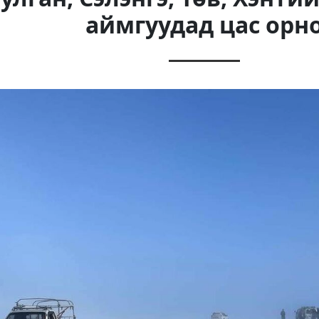
аймгуудад цас орн