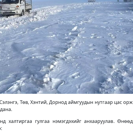
Сэлэнгэ, Төв, Хэнтий, Дорнод аймгуудын нутгаар цас орж,
дана.
энд халтиргаа гулгаа нэмэгдэхийг анхааруулав. Өнөө
: