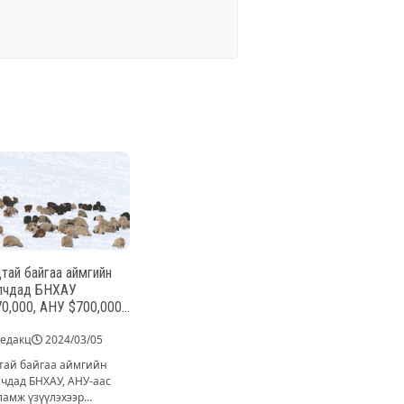
тай байгаа аймгийн
лчдад БНХАУ
0,000, АНУ $700,000-
 нэмэлт тусламж
едакц
2024/03/05
гохоо мэдэгджээ
тай байгаа аймгийн
чдад БНХАУ, АНУ-аас
ламж үзүүлэхээр