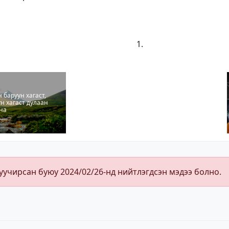
 баруун хагаст,
үн хагаст дулаан
на
хуучирсан буюу 2024/02/26-нд нийтлэгдсэн мэдээ болно.