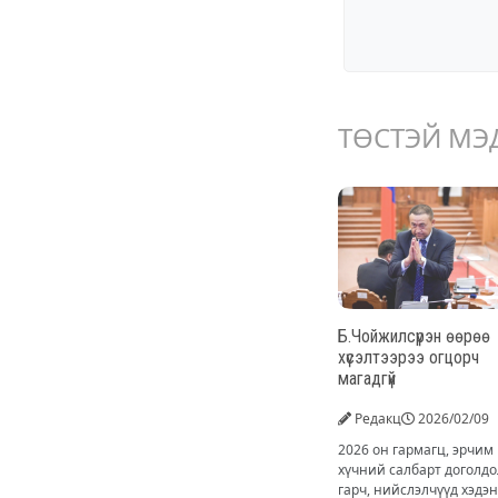
ТӨСТЭЙ МЭ
Б.Чойжилсүрэн өөрөө
хүсэлтээрээ огцорч
магадгүй
Редакц
2026/02/09
2026 он гармагц, эрчим
хүчний салбарт доголдо
гарч, нийслэлчүүд хэдэн