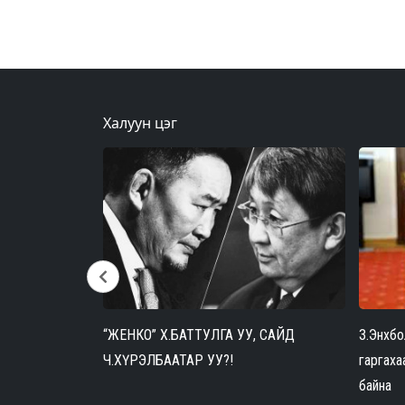
өдрийн турш л байнгын
цахилгааны хязгаарлал
дунд байсан билээ. Үүнтэй
холбоотойгоор Монгол
Улсын Ерөнхий сайд
Халуун цэг
элтээрээ
“ЖЕНКО” Х.БАТТУЛГА УУ, САЙД
З.Энхбо
Ч.ХҮРЭЛБААТАР УУ?!
гаргах
байна