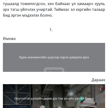
тушаалд томилогдсон, хэн байхаас үл хамаарч хууль
эрх тэгш үйлчлэх учиртай. Тиймээс эл хэргийн талаар
бид эргэн мэдээлэх болно.
Өмнөх
Хүрэн манжингийн шүүсээр гэдсээ цэвэрлэх арга
Дараах
Оюутолгой дэлхийн дөрөв дэх том зэсийн уурхай болно