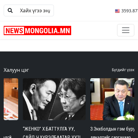
3593.87
Халуун цэг
Бүгдийг үзэх
“ЖЕНКО” Х.БАТТУЛГА УУ,
З.Энхболдын гэм буруугийн
САЙД Ч.ХҮРЭЛБААТАР УУ?!
дүгнэлтийг гаргахаар