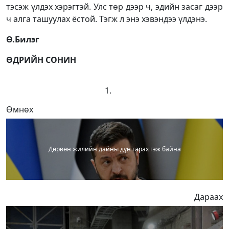
тэсэж үлдэх хэрэгтэй. Улс төр дээр ч, эдийн засаг дээр
ч алга ташуулах ёстой. Тэгж л энэ хэвэндээ үлдэнэ.
Ө.Билэг
ӨДРИЙН СОНИН
Өмнөх
Дөрвөн жилийн дайны дүн гарах гэж байна
Дараах