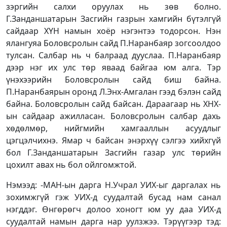
зэргийн салхи оруулах нь зөв болно.
Г.Занданшатарын Засгийн газрын хамгийн бүтэлгүй
сайдаар ХҮН намын хоёр нэгэнтээ тодорсон. Нэн
ялангуяа Боловсролын сайд П.Наранбаяр зогсоолдоо
тулсан. Салбар нь ч балраад дууслаа. П.Наранбаяр
дээр нэг их улс төр яваад байгаа юм алга. Тэр
үнэхээрийн Боловсролын сайд биш байна.
П.Наранбаярын оронд Л.Энх-Амгалан гээд бэлэн сайд
байна. Боловсролын сайд байсан. Дараагаар нь ХНХ-
ын сайдаар ажилласан. Боловсролын салбар дахь
хөдөлмөр, нийгмийн хамгааллын асуудлыг
цэгцэлчихнэ. Ямар ч байсан энэрхүү сэлгээ хийхгүй
бол Г.Занданшатарын Засгийн газар улс төрийн
цохилт авах нь бол ойлгомжтой.
Нэмээд: -МАН-ын дарга Н.Учрал УИХ-ыг даргалах нь
зохимжгүй гэж УИХ-д суудалтай бусад нам санал
нэгддэг. Өнгөрөгч долоо хоногт юм уу даа УИХ-д
суудалтай намын дарга нар уулзжээ. Тэрүүгээр тэд: