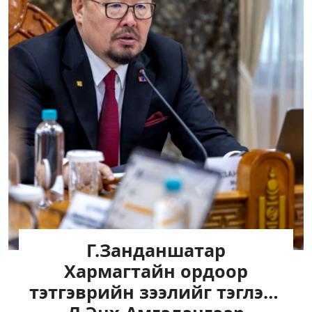
Г.Занданшатар
Хармагтайн ордоор
тэтгэврийн зээлийг тэглэж,