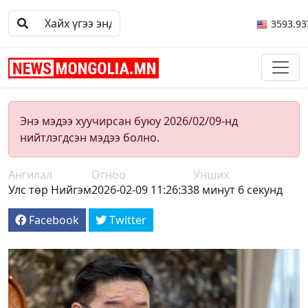
3593.93
Энэ мэдээ хуучирсан буюу 2026/02/09-нд
нийтлэгдсэн мэдээ болно.
Ангилал
Огноо
Унших
Улс төр
Нийгэм
2026-02-09 11:26:33
8 минут 6 секунд
Facebook
Twitter