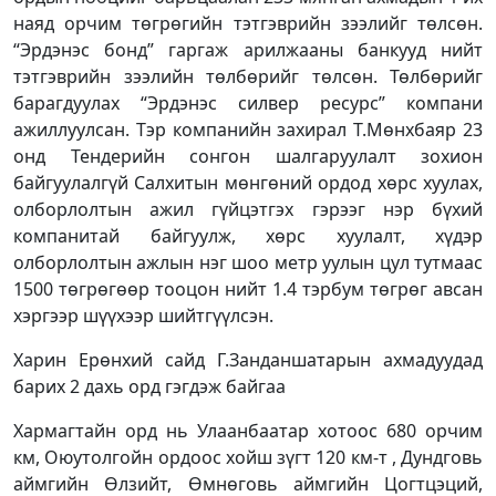
наяд орчим төгрөгийн тэтгэврийн зээлийг төлсөн.
“Эрдэнэс бонд” гаргаж арилжааны банкууд нийт
тэтгэврийн зээлийн төлбөрийг төлсөн. Төлбөрийг
барагдуулах “Эрдэнэс силвер ресурс” компани
ажиллуулсан. Тэр компанийн захирал Т.Мөнхбаяр 23
онд Тендерийн сонгон шалгаруулалт зохион
байгуулалгүй Салхитын мөнгөний ордод хөрс хуулах,
олборлолтын ажил гүйцэтгэх гэрээг нэр бүхий
компанитай байгуулж, хөрс хуулалт, хүдэр
олборлолтын ажлын нэг шоо метр уулын цул тутмаас
1500 төгрөгөөр тооцон нийт 1.4 тэрбум төгрөг авсан
хэргээр шүүхээр шийтгүүлсэн.
Харин Ерөнхий сайд Г.Занданшатарын ахмадуудад
барих 2 дахь орд гэгдэж байгаа
Хармагтайн орд нь Улаанбаатар хотоос 680 орчим
км, Оюутолгойн ордоос хойш зүгт 120 км-т , Дундговь
аймгийн Өлзийт, Өмнөговь аймгийн Цогтцэций,