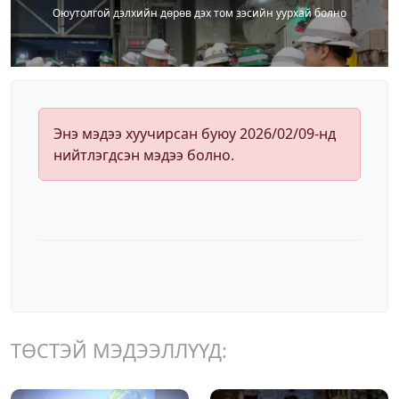
Оюутолгой дэлхийн дөрөв дэх том зэсийн уурхай болно
Энэ мэдээ хуучирсан буюу 2026/02/09-нд
нийтлэгдсэн мэдээ болно.
ТӨСТЭЙ МЭДЭЭЛЛҮҮД: