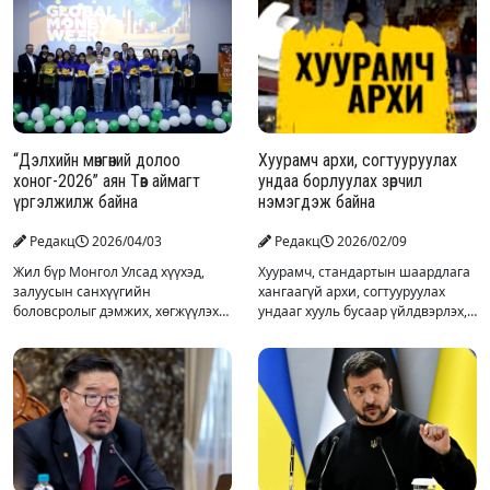
“Дэлхийн мөнгөний долоо
Хуурамч архи, согтууруулах
хоног-2026” аян Төв аймагт
ундаа борлуулах зөрчил
үргэлжилж байна
нэмэгдэж байна
Редакц
2026/04/03
Редакц
2026/02/09
Жил бүр Монгол Улсад хүүхэд,
Хуурамч, стандартын шаардлага
залуусын санхүүгийн
хангаагүй архи, согтууруулах
боловсролыг дэмжих, хөгжүүлэх
ундааг хууль бусаар үйлдвэрлэх,
зорилгоор зохион байгуулагддаг
худалдан боруулах явдал сар
“Дэлхийн мөнгөний долоо хоног”
шинийн баяртай холбоотойгоор
аян энэ жил “Мөнгөө ухаалгаар
нэмэгдэж байгаа талаар
цагдаагийн байгууллагаас