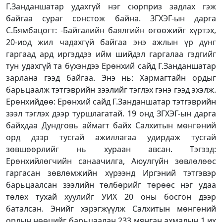
Г.Занданшатар удахгүй нэг сюрприз задлах гэж
байгаа сураг сонстож байна. ЗГХЭГ-ын дарга
С.Бямбацогт: -Байгалийн баялгийн өгөөжийг хүртэх,
20-иод жил чадахгүй байгаа энэ ажлын үр дүнг
гаргаад ард иргэддээ ийм шийдэл гаргалаа гэдгийг
тун удахгүй та бүхэндээ Ерөнхий сайд Г.Занданшатар
зарлана гээд байгаа. Энэ нь: Хармагтайн ордыг
барьцаалж тэтгэврийн зээлийг тэглэх гэнэ гээд эхэлж.
Ерөнхийдөө: Ерөнхий сайд Г.Занданшатар тэтгэврийн
зээл тэглэх дээр туршлагатай. 19 онд ЗГХЭГ-ын дарга
байхдаа Дундговь аймагт байх Салхитын мөнгөний
орд дээр тусгай ажиллагаа удирдаж тусгай
зөвшөөрлийг нь хураан авсан. Тэгээд:
Ерөнхийлөгчийн санаачилга, Аюулгүйн зөвлөлөөс
гаргасан зөвлөмжийн хүрээнд Иргэний тэтгэвэр
барьцаалсан зээлийн төлбөрийг төрөөс нэг удаа
төлөх тухай хуулийг УИХ 20 оны босгон дээр
баталсан. Энийг хэрэгжүүлж Салхитын мөнгөний
ордын нөөцийг барьцаалан 233 мянган ахмадын 1 их