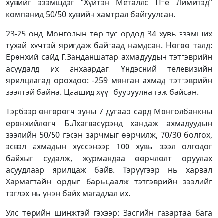
хувийг эзэмшдэг “Хүйтэн Металлс Пте Лимитэд”
компанид 50/50 хувийн хамтрал байгуулсан.
23-25 онд Монголын төр тус ордод 34 хувь эзэмших
тухай хүчтэй яригдаж байгаад намдсан. Нөгөө талд:
Ерөнхий сайд Г.Занданшатар ахмадуудын тэтгэврийн
асуудалд их анхаардаг. Үндэсний телевизийн
ярилцлагад орохдоо: -259 мянган ахмад тэтгэврийн
зээлтэй байна. Цаашид хүүг бууруулна гэж байсан.
Тэрбээр өнгөрөгч зуны 7 дугаар сард Монголбанкны
ерөнхийлөгч Б.Лхагвасүрэнд хандаж ахмадуудын
зээлийн 50/50 гэсэн зарчмыг өөрчилж, 70/30 болгох,
эсвэл ахмадын хүссэнээр 100 хувь зээл олгодог
байхыг судалж, журмандаа өөрчлөлт оруулах
асуудлаар ярилцаж байв. Тэрүүгээр нь харвал
Хармагтайн ордыг барьцаалж тэтгэврийн зээлийг
тэглэх нь үнэн байх магадлал их.
Улс төрийн шинжтэй гэхээр: Засгийн газартаа бага