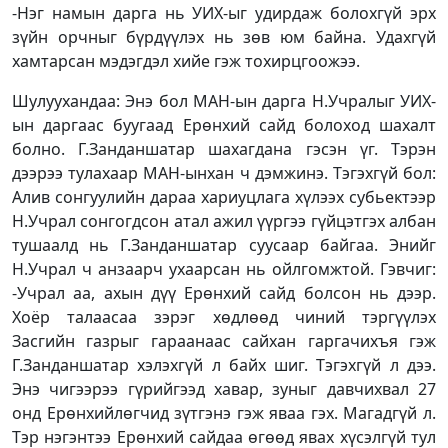
-Нэг намын дарга нь УИХ-ыг удирдаж болохгүй эрх
зүйн орчныг бүрдүүлэх нь зөв юм байна. Удахгүй
хамтарсан мэдэгдэл хийе гэж тохирцгоожээ.
Шулуухандаа: Энэ бол МАН-ын дарга Н.Учралыг УИХ-
ын даргаас буугаад Ерөнхий сайд болоход шахалт
болно. Г.Занданшатар шахагдана гэсэн үг. Тэрэн
дээрээ тулахаар МАН-ынхан ч дэмжинэ. Тэгэхгүй бол:
Алив сонгуулийн дараа хариуцлага хүлээх субьектээр
Н.Учрал сонгогдсон атал ажил үүргээ гүйцэтгэх албан
тушаалд нь Г.Занданшатар суусаар байгаа. Энийг
Н.Учрал ч анзаарч ухаарсан нь ойлгомжтой. Гэвчиг:
-Учрал аа, ахын дүү Ерөнхий сайд болсон нь дээр.
Хоёр талаасаа зэрэг хөдлөөд чиний тэргүүлэх
Засгийн газрыг гараанаас сайхан гаргачихъя гэж
Г.Занданшатар хэлэхгүй л байх шиг. Тэгэхгүй л дээ.
Энэ чигээрээ гүрийгээд хавар, зуныг давчихвал 27
онд Ерөнхийлөгчид зүтгэнэ гэж яваа гэх. Магадгүй л.
Тэр нэгэнтээ Ерөнхий сайдаа өгөөд явах хүсэлгүй тул