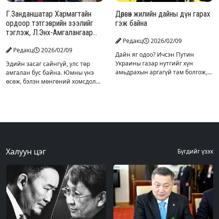
Г.Занданшатар Хармагтайн
Дөрвөн жилийн дайны дүн гарах
ордоор тэтгэврийн зээлийг
гэж байна
тэглэж, Л.Энх-Амгалангаар
Редакц
2026/02/09
П.Наранбаярыг сольж хаврын
Редакц
2026/02/09
улс төрийг давах уу…
Дайн яг одоо? Ичсэн Путин
Украины газар нутгийг хүн
Эдийн засаг сайнгүй, улс төр
амьдрахын аргагүй там болгож,
амгалан бус байна. Юмны үнэ
шөнө алгасахгүй пуужиндаж
өсөж, бэлэн мөнгөний хомсдол
украинчуудын зоригийг мохоож
үүссэн. Ард нийтийн амьжиргаа
эзлэсэн ба хагас дутуу эзлэсэн 5
илтэд доройтсон. Бэлгэдлээ
мужаа украинчуудаар хүлээн
бодоод цагаан сар өнгөртөл амаа
жимийцгээж байх шиг.
Халуун цэг
Бүгдийг үзэх