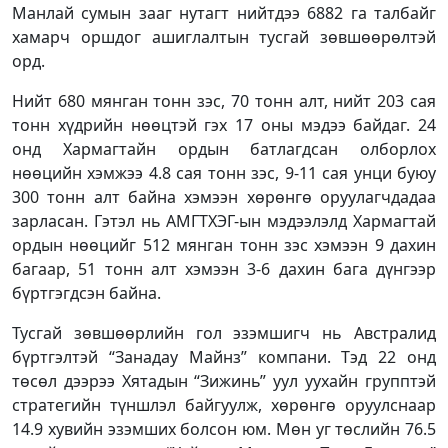
Манлай сумын зааг нутагт нийтдээ 6882 га талбайг
хамарч оршдог ашиглалтын тусгай зөвшөөрөлтэй
орд.
Нийт 680 мянган тонн зэс, 70 тонн алт, нийт 203 сая
тонн хүдрийн нөөцтэй гэх 17 оны мэдээ байдаг. 24
онд Хармагтайн ордын батлагдсан олборлох
нөөцийн хэмжээ 4.8 сая тонн зэс, 9-11 сая унци буюу
300 тонн алт байна хэмээн хөрөнгө оруулагчдадаа
зарласан. Гэтэл нь АМГТХЭГ-ын мэдээлэлд Хармагтай
ордын нөөцийг 512 мянган тонн зэс хэмээн 9 дахин
багаар, 51 тонн алт хэмээн 3-6 дахин бага дүнгээр
бүртгэгдсэн байна.
Тусгай зөвшөөрлийн гол эзэмшигч нь Австралид
бүртгэлтэй “Занадау Майнз” компани. Тэд 22 онд
төсөл дээрээ Хятадын “Зижинь” уул уухайн групптэй
стратегийн түншлэл байгуулж, хөрөнгө оруулснаар
14.9 хувийн эзэмших болсон юм. Мөн уг төслийн 76.5