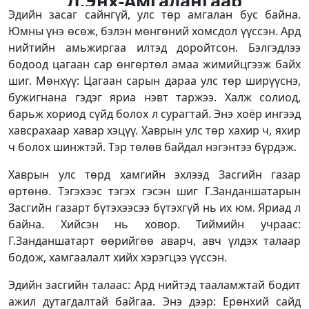
Л.Энх-Амгалангаар
Эдийн засаг сайнгүй, улс төр амгалан бус байна.
П.Наранбаярыг сольж
Юмны үнэ өсөж, бэлэн мөнгөний хомсдол үүссэн. Ард
хаврын улс төрийг давах
нийтийн амьжиргаа илтэд доройтсон. Бэлгэдлээ
уу…
бодоод цагаан сар өнгөртөл амаа жимийцгээж байх
шиг. Мөнхүү: Цагаан сарын дараа улс төр ширүүснэ,
бужигнана гэдэг яриа нэвт таржээ. Халж солиод,
барьж хориод сүйд болох л сурагтай. Энэ хоёр ингээд
хавсрахаар хавар хэцүү. Хаврын улс төр хахир ч, яхир
ч болох шинжтэй. Тэр төлөв байдал нэгэнтээ бүрдэж.
Хаврын улс төрд хамгийн эхлээд Засгийн газар
өртөнө. Тэгэхээс тэгэх гэсэн шиг Г.Занданшатарын
Засгийн газарт бүтэхээсээ бүтэхгүй нь их юм. Яриад л
байна. Хийсэн нь ховор. Тиймийн учраас:
Г.Занданшатарт өөрийгөө аварч, авч үлдэх талаар
бодож, хамгаалалт хийх хэрэгцээ үүссэн.
Эдийн засгийн талаас: Ард нийтэд тааламжтай бодит
ажил дутагдалтай байгаа. Энэ дээр: Ерөнхий сайд