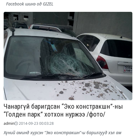
Facebook шинэ од GIZEL
Чанаргүй баригдсан “Эко констракшн”-ны
“Голден парк” хотхон нуржээ /фото/
admin
2014-09-23 00:03:28
Хүний аминд хүрсэн “Эко констракшн”-ы барилгууд хэл ам