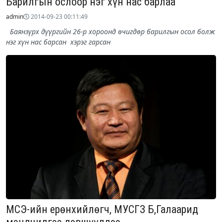
Барилгын ослоор нэг хүн нас барлаа
admin
2014-09-23 00:11:49
Баянзүрх дүүргийн 26-р хороонд өчигдөр барилгын осол болж
нэг хүн нас барсан хэрэг гарсан
МСЭ-ийн ерөнхийлөгч, МУСГЗ Б,Галаарид