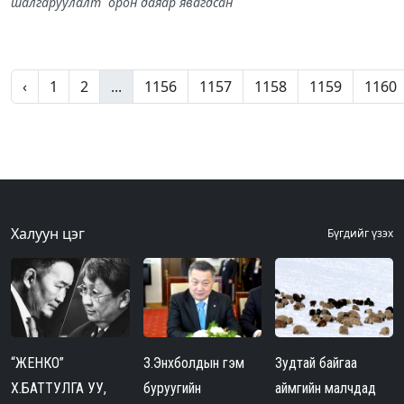
шалгаруулалт орон даяар явагдсан
‹
1
2
...
1156
1157
1158
1159
1160
Халуун цэг
Бүгдийг үзэх
“ЖЕНКО”
З.Энхболдын гэм
Зудтай байгаа
Х.БАТТУЛГА УУ,
буруугийн
аймгийн малчдад