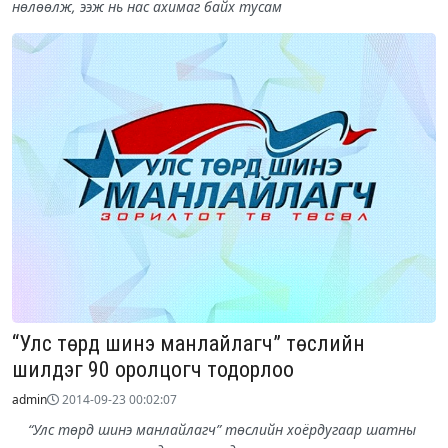
нөлөөлж, ээж нь нас ахимаг байх тусам
“Улс төрд шинэ манлайлагч” төслийн
шилдэг 90 оролцогч тодорлоо
admin
2014-09-23 00:02:07
“Улс төрд шинэ манлайлагч” төслийн хоёрдугаар шатны