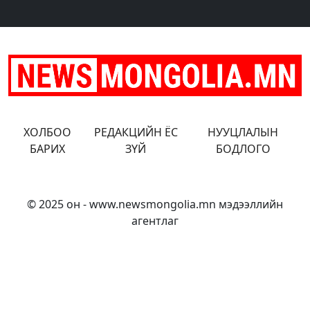
зодож, гэр бүлийн
зодож, гэр бүлийн
зодож, гэр бүлийн
хүчирхийлэл үйлджээ
хүчирхийлэл үйлджээ
хүчирхийлэл үйлджээ
ХОЛБОО
РЕДАКЦИЙН ЁС
НУУЦЛАЛЫН
БАРИХ
ЗҮЙ
БОДЛОГО
© 2025 он - www.newsmongolia.mn мэдээллийн
агентлаг