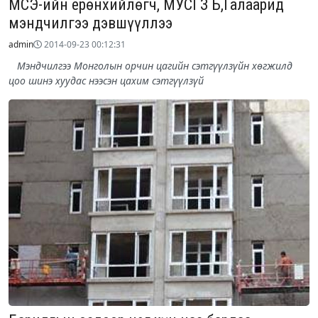
МСЭ-ийн ерөнхийлөгч, МУСГЗ Б,Галаарид
мэндчилгээ дэвшүүллээ
admin
2014-09-23 00:12:31
Мэндчилгээ Монголын орчин цагийн сэтгүүлзүйн хөгжилд
цоо шинэ хуудас нээсэн цахим сэтгүүлзүй