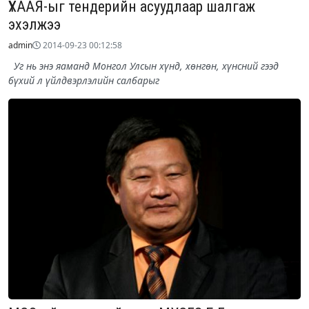
ҮХААЯ-ыг тендерийн асуудлаар шалгаж
эхэлжээ
admin
2014-09-23 00:12:58
Уг нь энэ яаманд Монгол Улсын хүнд, хөнгөн, хүнсний гээд
бүхий л үйлдвэрлэлийн салбарыг