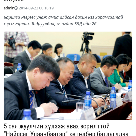
admin
2014-09-23 00:10:19
Барилга нээрээс унаж амиа алдсан дахин нэг харамсалтай
хэрэг гарлаа. Тодруулбал, өчигдөр БЗД-ийн 26
5 сая жуулчин хүлээж авах зорилттой
“Найрсаг Улаанбаатар” хөтөлбөр батлагдлаа