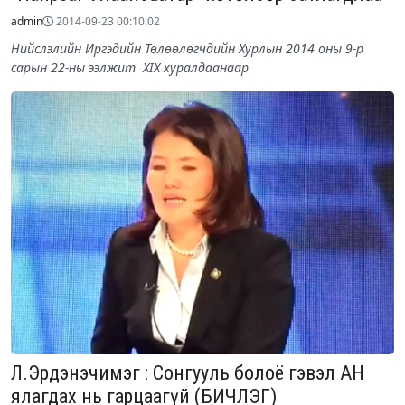
admin
2014-09-23 00:10:02
Нийслэлийн Иргэдийн Төлөөлөгчдийн Хурлын 2014 оны 9-р
сарын 22-ны ээлжит XIX хуралдаанаар
Л.Эрдэнэчимэг : Сонгууль болоё гэвэл АН
ялагдах нь гарцаагүй (БИЧЛЭГ)