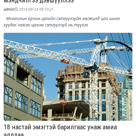
мэндчилгээ дэвшүүллээ
admin
2014-09-23 00:10:21
Монголын орчин цагийн сэтгүүлзүйн хөгжилд цоо шинэ
хуудас нээсэн цахим сэтгүүлзүй нь түүхээ
18 настай эмэгтэй барилгаас унаж амиа
алдлаа