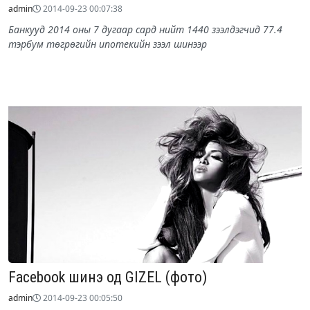
admin
2014-09-23 00:07:38
Банкууд 2014 оны 7 дугаар сард нийт 1440 зээлдэгчид 77.4
тэрбум төгрөгийн ипотекийн зээл шинээр
Facebook шинэ од GIZEL (фото)
admin
2014-09-23 00:05:50