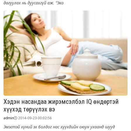
дагуулах нь дуусахгүй аж. “Эко
Хэдэн насандаа жирэмсэлбэл IQ өндөртэй
хүүхэд төрүүлэх вэ
admin
2014-09-23 00:02:56
Эмэгтэй хүний эх болдог нас хүүхдийн оюун ухаанд шууд