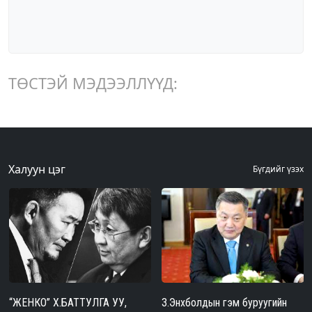
ТӨСТЭЙ МЭДЭЭЛЛҮҮД:
Халуун цэг
Бүгдийг үзэх
“ЖЕНКО” Х.БАТТУЛГА УУ,
З.Энхболдын гэм буруугийн