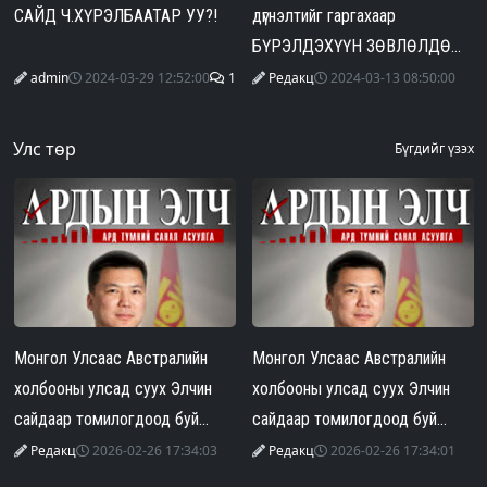
САЙД Ч.ХҮРЭЛБААТАР УУ?!
дүгнэлтийг гаргахаар
БҮРЭЛДЭХҮҮН ЗӨВЛӨЛДӨЖ
байна
admin
2024-03-29 12:52:00
1
Редакц
2024-03-13 08:50:00
Улс төр
Бүгдийг үзэх
Монгол Улсаас Австралийн
Монгол Улсаас Австралийн
холбооны улсад суух Элчин
холбооны улсад суух Элчин
сайдаар томилогдоод буй
сайдаар томилогдоод буй
Г.Тэнгэр эхнэрээ зодож, гэр
Г.Тэнгэр эхнэрээ зодож, гэр
Редакц
2026-02-26 17:34:03
Редакц
2026-02-26 17:34:01
бүлийн хүчирхийлэл үйлджээ
бүлийн хүчирхийлэл үйлджээ