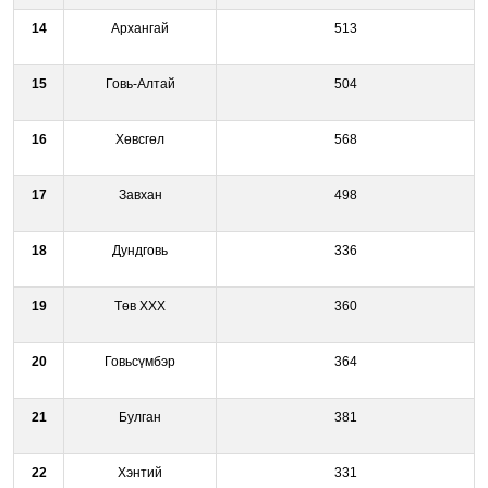
14
Архангай
513
15
Говь-Алтай
504
16
Хөвсгөл
568
17
Завхан
498
18
Дундговь
336
19
Төв ХХХ
360
20
Говьсүмбэр
364
21
Булган
381
22
Хэнтий
331