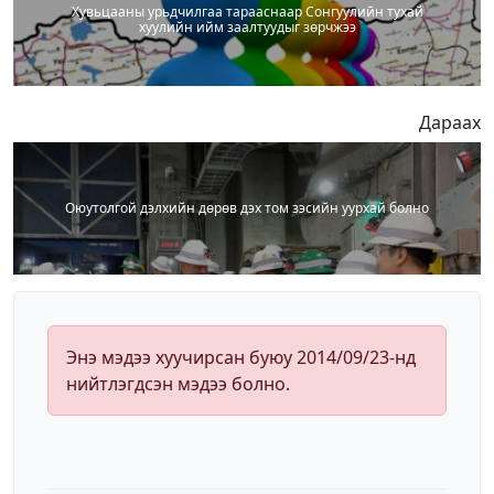
Хувьцааны урьдчилгаа тарааснаар Сонгуулийн тухай
хуулийн ийм заалтуудыг зөрчжээ
Дараах
Оюутолгой дэлхийн дөрөв дэх том зэсийн уурхай болно
Энэ мэдээ хуучирсан буюу 2014/09/23-нд
нийтлэгдсэн мэдээ болно.