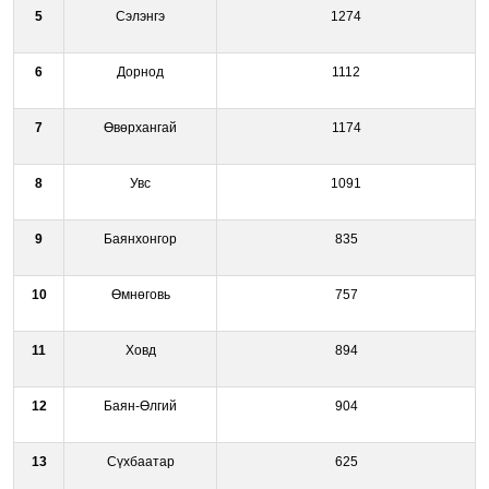
5
Сэлэнгэ
1274
6
Дорнод
1112
7
Өвөрхангай
1174
8
Увс
1091
9
Баянхонгор
835
10
Өмнөговь
757
11
Ховд
894
12
Баян-Өлгий
904
13
Сүхбаатар
625