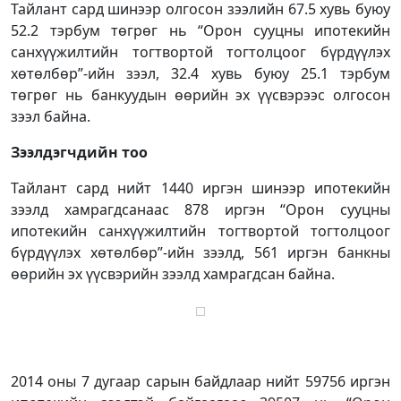
Тайлант сард шинээр олгосон зээлийн 67.5 хувь буюу
52.2 тэрбум төгрөг нь “Орон сууцны ипотекийн
санхүүжилтийн тогтвортой тогтолцоог бүрдүүлэх
хөтөлбөр”-ийн зээл, 32.4 хувь буюу 25.1 тэрбум
төгрөг нь банкуудын өөрийн эх үүсвэрээс олгосон
зээл байна.
Зээлдэгчдийн тоо
Тайлант сард нийт 1440 иргэн шинээр ипотекийн
зээлд хамрагдсанаас 878 иргэн “Орон сууцны
ипотекийн санхүүжилтийн тогтвортой тогтолцоог
бүрдүүлэх хөтөлбөр”-ийн зээлд, 561 иргэн банкны
өөрийн эх үүсвэрийн зээлд хамрагдсан байна.
2014 оны 7 дугаар сарын байдлаар нийт 59756 иргэн