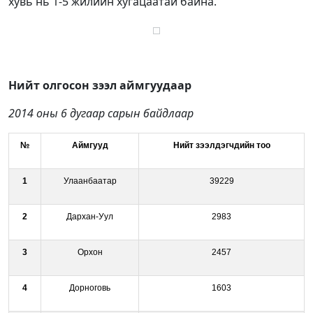
хувь нь 1-5 жилийн хугацаатай байна.
Нийт олгосон зээл аймгуудаар
2014 оны 6 дугаар сарын байдлаар
№
Аймгууд
Нийт зээлдэгчдийн тоо
1
Улаанбаатар
39229
2
Дархан-Уул
2983
3
Орхон
2457
4
Дорноговь
1603