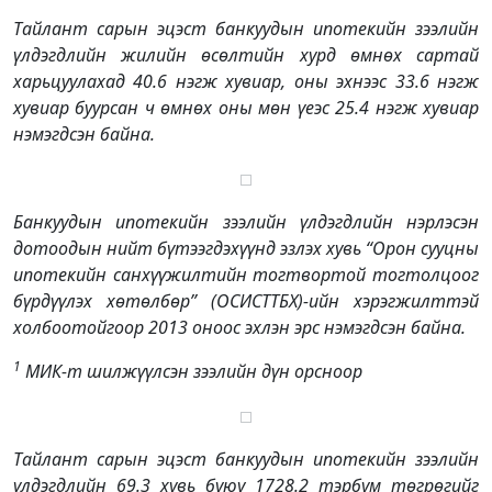
Тайлант сарын эцэст банкуудын ипотекийн зээлийн
үлдэгдлийн жилийн өсөлтийн хурд өмнөх сартай
харьцуулахад 40.6 нэгж хувиар, оны эхнээс 33.6 нэгж
хувиар буурсан ч өмнөх оны мөн үеэс 25.4 нэгж хувиар
нэмэгдсэн байна.
Банкуудын ипотекийн зээлийн үлдэгдлийн нэрлэсэн
дотоодын нийт бүтээгдэхүүнд эзлэх хувь “Орон сууцны
ипотекийн санхүүжилтийн тогтвортой тогтолцоог
бүрдүүлэх хөтөлбөр” (ОСИСТТБХ)-ийн хэрэгжилттэй
холбоотойгоор 2013 оноос эхлэн эрс нэмэгдсэн байна.
1
МИК-т шилжүүлсэн зээлийн дүн орсноор
Тайлант сарын эцэст банкуудын ипотекийн зээлийн
үлдэгдлийн 69.3 хувь буюу 1728.2 тэрбум төгрөгийг