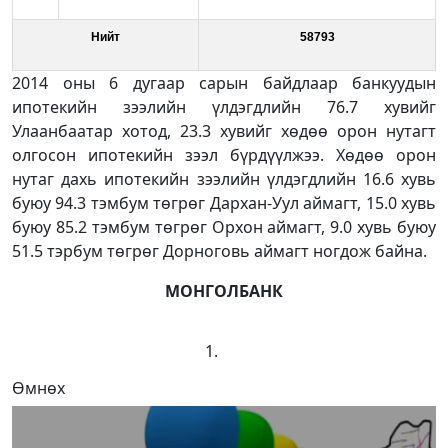
Нийт
58793
2014 оны 6 дугаар сарын байдлаар банкуудын
ипотекийн зээлийн үлдэгдлийн 76.7 хувийг
Улаанбаатар хотод, 23.3 хувийг хөдөө орон нутагт
олгосон ипотекийн зээл бүрдүүлжээ. Хөдөө орон
нутаг дахь ипотекийн зээлийн үлдэгдлийн 16.6 хувь
буюу 94.3 тэмбум төгрөг Дархан-Уул аймагт, 15.0 хувь
буюу 85.2 тэмбум төгрөг Орхон аймагт, 9.0 хувь буюу
51.5 тэрбум төгрөг Дорноговь аймагт ногдож байна.
МОНГОЛБАНК
Өмнөх