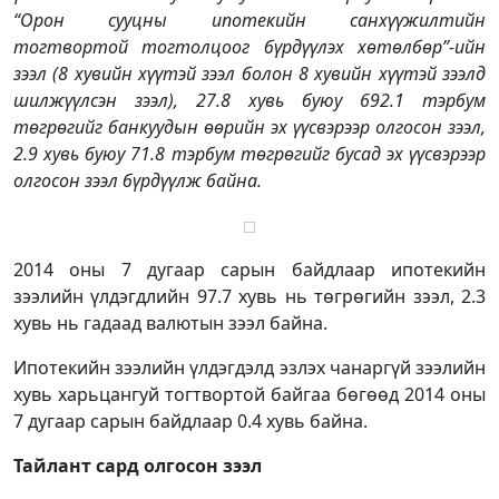
“Орон сууцны ипотекийн санхүүжилтийн
тогтвортой тогтолцоог бүрдүүлэх хөтөлбөр”-ийн
зээл (8 хувийн хүүтэй зээл болон 8 хувийн хүүтэй зээлд
шилжүүлсэн зээл), 27.8 хувь буюу 692.1 тэрбум
төгрөгийг банкуудын өөрийн эх үүсвэрээр олгосон зээл,
2.9 хувь буюу 71.8 тэрбум төгрөгийг бусад эх үүсвэрээр
олгосон зээл бүрдүүлж байна.
2014 оны 7 дугаар сарын байдлаар ипотекийн
зээлийн үлдэгдлийн 97.7 хувь нь төгрөгийн зээл, 2.3
хувь нь гадаад валютын зээл байна.
Ипотекийн зээлийн үлдэгдэлд эзлэх чанаргүй зээлийн
хувь харьцангуй тогтвортой байгаа бөгөөд 2014 оны
7 дугаар сарын байдлаар 0.4 хувь байна.
Тайлант сард олгосон зээл