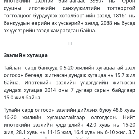
ипотекийн зээлтэй байгаагаас 39507 нь “Орон
сууцны ипотекийн санхүүжилтийн тогтвортой
тогтолцоог бүрдүүлэх хөтөлбөр”-ийн зээлд, 18161 нь
банкуудын өөрийн эх үүсвэрийн зээлд, 2088 нь бусад
эх үүсвэрийн зээлд хамрагдсан байна.
Зээлийн хугацаа
Тайлант сард банкууд 0.5-20 жилийн хугацаатай зээл
олгосон бөгөөд жигнэсэн дундаж хугацаа нь 15.7 жил
байна. Ипотекийн зээлийн үлдэгдлийн жигнэсэн
дундаж хугацаа 2014 оны 7 дугаар сарын байдлаар
15.0 жил байна.
Тухайн сард олгосон зээлийн дийлэнх буюу 48.8 хувь
16-20 жилийн хугацаатайгаар олгогдсон. Нийт
ипотекийн зээлийн үлдэгдлийн 42.0 хувь нь 16-20
жил, 28.1 хувь нь 11-15 жил, 16.4 хувь нь 6-10 жил, 3.7