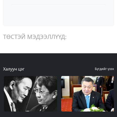
ТӨСТЭЙ МЭДЭЭЛЛҮҮД:
Халуун цэг
Бүгдийг үзэх