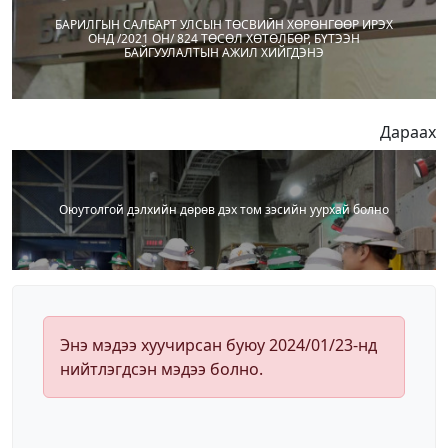
БАРИЛГЫН САЛБАРТ УЛСЫН ТӨСВИЙН ХӨРӨНГӨӨР ИРЭХ
ОНД /2021 ОН/ 824 ТӨСӨЛ ХӨТӨЛБӨР, БҮТЭЭН
БАЙГУУЛАЛТЫН АЖИЛ ХИЙГДЭНЭ
Дараах
Оюутолгой дэлхийн дөрөв дэх том зэсийн уурхай болно
Энэ мэдээ хуучирсан буюу 2024/01/23-нд
нийтлэгдсэн мэдээ болно.