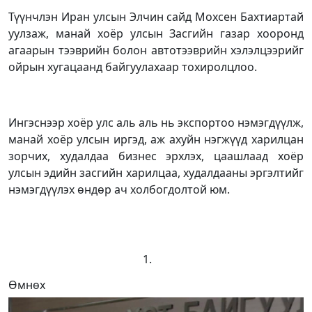
Түүнчлэн Иран улсын Элчин сайд Мохсен Бахтиартай
уулзаж, манай хоёр улсын Засгийн газар хооронд
агаарын тээврийн болон автотээврийн хэлэлцээрийг
ойрын хугацаанд байгуулахаар тохиролцлоо.
Ингэснээр хоёр улс аль аль нь экспортоо нэмэгдүүлж,
манай хоёр улсын иргэд, аж ахуйн нэгжүүд харилцан
зорчих, худалдаа бизнес эрхлэх, цаашлаад хоёр
улсын эдийн засгийн харилцаа, худалдааны эргэлтийг
нэмэгдүүлэх өндөр ач холбогдолтой юм.
Өмнөх