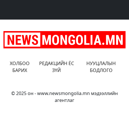
бүлийн хүчирхийлэл үйлджээ
бүлийн хүчирхийлэл үйлджээ
ХОЛБОО
РЕДАКЦИЙН ЁС
НУУЦЛАЛЫН
БАРИХ
ЗҮЙ
БОДЛОГО
© 2025 он - www.newsmongolia.mn мэдээллийн
агентлаг