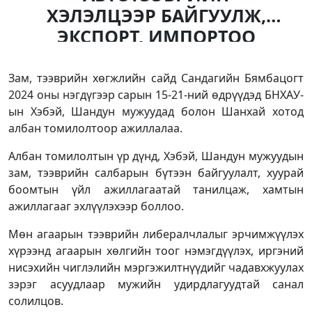
ХЭЛЭЛЦЭЭР БАЙГУУЛЖ,
ЭКСПОРТ, ИМПОРТОО
НЭМЭГДҮҮЛНЭ
Зам, тээврийн хөгжлийн сайд Сандагийн Бямбацогт
2024 оны нэгдүгээр сарын 15-21-ний өдрүүдэд БНХАУ-
ын Хэбэй, Шандун мужуудад болон Шанхай хотод
албан томилолтоор ажиллалаа.
Албан томилолтын үр дүнд, Хэбэй, Шандун мужуудын
зам, тээврийн салбарын бүтээн байгуулалт, хуурай
боомтын үйл ажиллагаатай танилцаж, хамтын
ажиллагааг эхлүүлэхээр боллоо.
Мөн агаарын тээврийн либералчлалыг эрчимжүүлэх
хүрээнд агаарын хөлгийн тоог нэмэгдүүлэх, иргэний
нисэхийн чиглэлийн мэргэжилтнүүдийг чадавхжуулах
зэрэг асуудлаар мужийн удирдлагуудтай санал
солилцов.