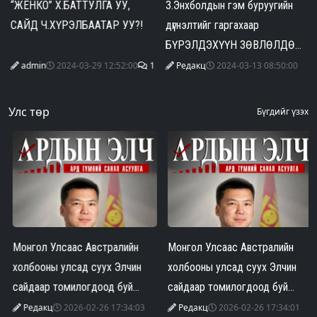
“ЖЕНКО” Х.БАТТУЛГА УУ,
З.Энхболдын гэм буруугийн
САЙД Ч.ХҮРЭЛБААТАР УУ?!
дүгнэлтийг гаргахаар
БҮРЭЛДЭХҮҮН ЗӨВЛӨЛДӨЖ
байна
admin
2024-03-29 12:52:00
1
Редакц
2024-03-13 08:50:00
Улс төр
Бүгдийг үзэх
Монгол Улсаас Австралийн
Монгол Улсаас Австралийн
холбооны улсад суух Элчин
холбооны улсад суух Элчин
сайдаар томилогдоод буй
сайдаар томилогдоод буй
Г.Тэнгэр эхнэрээ зодож, гэр
Г.Тэнгэр эхнэрээ зодож, гэр
Редакц
2026-02-26 17:34:03
Редакц
2026-02-26 17:34:01