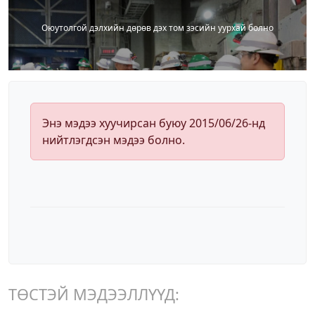
Оюутолгой дэлхийн дөрөв дэх том зэсийн уурхай болно
Энэ мэдээ хуучирсан буюу 2015/06/26-нд
нийтлэгдсэн мэдээ болно.
ТӨСТЭЙ МЭДЭЭЛЛҮҮД: