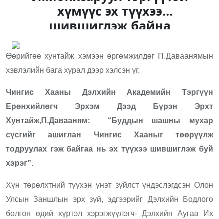
хүмүүс эх түүхээ
шившиглэж байна
Өөрийгөө хунтайж хэмээн өргөмжилдөг П.Даваанямын
хэвлэлийн бага хурал дээр хэлсэн үг.
Чингис Хааны Дэлхийн Академийн Тэргүүн
Ерөнхийлөгч Эрхэм Дээд Бүрэн Эрхт
Хунтайж,
П.Давааням:
“Буддын шашны мухар
сүсгийг ашиглан Чингис Хааныг төөрүүлж
тодруулах гэж байгаа нь эх түүхээ шившиглэж буй
хэрэг”.
Хүн төрөлхтний түүхэн үнэт зүйлст үндэслэгдсэн Олон
Улсын Заншлын эрх зүй, эдгээрийг Дэлхийн Бодлого
болгон өдий хүртэл хэрэгжүүлэгч- Дэлхийн Аугаа Их