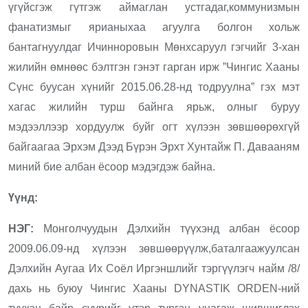
үгүйсгэж гүтгэж аймаглан устгадаг,коммунизмын
фанатизмыг ярианыхаа агуулга болгон хольж
бантагнуулдаг Ичинноровын Мөнхсаруул гэгчийг 3-хан
жилийн өмнөөс бэлтгэн гэнэт гарган ирж ”Чингис Хааны
Сүнс буусан хүнийг 2015.06.28-нд тодруулна” гэх мэт
хагас жилийн турш байнга ярьж, олныг буруу
мэдээллээр хордуулж буйг огт хүлээн зөвшөөрөхгүй
байгаагаа Эрхэм Дээд Бүрэн Эрхт Хунтайж П. Давааням
миний бие албан ёсоор мэдэгдэж байна.
Үүнд:
НЭГ:
Монголчуудын Дэлхийн түүхэнд албан ёсоор
2009.06.09-нд хүлээн зөвшөөрүүлж,баталгаажуулсан
Дэлхийн Аугаа Их Соёл Иргэншлийг тэргүүлэгч найм /8/
дахь нь буюу Чингис Хааны DYNASTIK ORDEN-ний