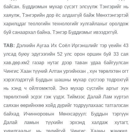
байсан. Буддизмын мухар сүсэгт элсүүлж Тэнгэрийг нь
хаяулж, Тэнгэрийн дор ёс алдахгүй байж Мөнхтэнгэртэй
харилцдаг теологийн технологийг хулгайлахыг оролдож
буй санаархал байна. Тэнгэр Буддизмыг ивээдэггүй.
ТАВ:
Дэлхийн Аугаа Их Соёл Иргэншлийг тэр үеийн 43
улсад буюу эдүгээгийн 52 улс орон оршин буй 33 сая
хав.дөр.км2 газар нутаг дээр таван удаа байгуулсан
Чингис Хаан түүний Алтан ургийнхан , хүн төрөлхтөн огт
хэрэглэдэггүй Буддын шашны мухар сүсгээр тодрохгүй
нь хэнд ч ойлгомжтой. Энэ мухар сүсгийн аргыг хүн
төрөлхтний эсрэг гэж үздэг. Тиймээс Далай Лам хүртэл
саяхан өөрийнхөө хойд дүрийг тодруулахаас татгалзсан
байхад Ичинноровын Мөнхсаруул: Буддын тэргүүн
Далай ламын түүхийн эрхэнд халдаж хутагт,
хувилгаадыг нь төдийгүй Чингис Хааны жанжид,