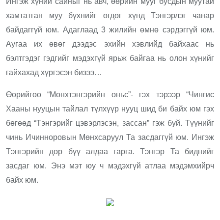
Ингэж хүний сайныг нь авч, өөрийн мууг бусдын муутай
хамтатган муу бүхнийг өгдөг хүнд Тэнгэрлэг чанар
байдаггүй юм. Адаглаад 3 жилийн өмнө сэрдэггүй юм.
Аугаа их өвөг дээдэс эхийн хэвлийд байхаас нь
бэлтгэдэг гэдгийг мэдэхгүй ярьж байгаа нь олон хүнийг
гайхахад хүргэсэн бизээ…
Өөрийгөө “Мөнхтэнгэрийн оньс”- гэх тэрээр “Чингис
Хааны нууцын тайлал түлхүүр нууц шид би байх юм гэх
бөгөөд “Тэнгэрийг цэвэрлэсэн, зассан” гэж буй. Түүнийг
чинь Ичинноровын Мөнхсаруул Та засдаггүй юм. Ингэж
Тэнгэрийн дор бүү алдаа гарга. Тэнгэр Та биднийг
засдаг юм. Энэ мэт юу ч мэдэхгүй атлаа мэдэмхийрч
байх юм.