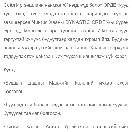
Соёл Иргэншлийн найман /8/ нэгдлүүд болох ОРДЕН-ууд
тус бүр, гүн хүндэтгэлтэйгээр харилцан хүлээн
зөвшөөрсөн Чингис Хааны DYNASTIC ORDEN-ы бүрэн
Эрхэнд, Монголын ард түмний эрхэнд И.Мөнхсаруул
тэргүүтэй хүмүүс бүдүүлгээр халдан түрэмгийлж Буддын
шашны мухар сүсгийг ашиглан Чингис Хааныг төөрүүлж
тодруулах гэж байгаа нь эх түүхээ шившиглэж буй хэрэг.
Үүнд:
•Буддын шашны Манжийн Колоний мухар сүсэг
болгосон,
•Түүхэнд гай болдог элдэв янзын шашин номлолуудын
бүдүүлэг таамаг болгосон,
•Чингис Хааны Алтан Ургийнхны нээсэн,хийснийг