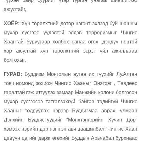
түүхэн байр суурийг үтэр түргэн унагаж шившиглэх
аюултайг,
ХОЁР:
Хүн төрөлхтний дотор нэгэнт эхлээд буй шашны
мухар сүсгээс үүдэлтэй элдэв терроризмыг Чингис
Хаантай буруугаар холбох санаа өгөх ,дэндүү ноцтой
хор аюултай хүн төрөлхтний эсрэг үйл ажиллагаа
болгохыг,
ГУРАВ:
Буддизм Монголын аугаа их түүхийг Лу.Алтан
товч номонд зохиож Чингис Хааныг Энэтхэг , Төвдөөс
гаралтай гэж итгүүлэх замаар Манжийн колони болгосон
мухар сүсгээсээ татгалзахгүй байгаа төдийгүй Чингис
Хааныг тодруулах нэрээр Буддизмаа аврах, улмаар
Дэлхийн Буддистуудийг “Мөнхтэнгэрийн Хүчин Дор”
хэмээх нэрийн дор нэгтгэн авч цаашилбал “Чингис Хаан
цөвүүн цагийг дарж өгөхийг Буддын Арьяабал бурхнаас