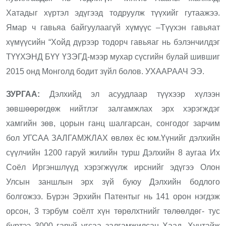
Хатадыг хүртэл эдүгээд тодруулж түүхийг гутаажээ.
Ямар ч гавьяа байгуулаагүй хүмүүс –Түүхэн гавьяат
хүмүүсийн “Хойд дүрээр тодорч гавьяаг нь бэлэнчилдэг
ТҮҮХЭНД БҮҮ ҮЗЭГД-мээр мухар сүсгийн булай шившиг
2015 онд Монголд бодит зүйл болов. УХААРААЧ ЭЭ.
ЗУРГАА:
Дэлхийд эл асуудлаар түүхээр хүлээн
зөвшөөрөгдөж нийтлэг залгамжлах эрх хэрэгждэг
хамгийн зөв, цорын ганц шалгарсан, сонгодог зарчим
бол УГСАА ЗАЛГАМЖЛАХ өвлөх ёс юм.Үүнийг дэлхийн
сүүлчийн 1200 гаруй жилийн турш Дэлхийн 8 аугаа Их
Соёл Иргэншлүүд хэрэгжүүлж ирснийг эдүгээ Олон
Улсын заншлын эрх зүй буюу Дэлхийн бодлого
болгожээ. Бүрэн Эрхийн Патентыг нь 141 орон нэгдэж
орсон, 3 тэрбум соёлт хүн төрөлхтнийг төлөөлдөг- тус
бүртээ 3000 гаруй угсаа залгамжилсан Хаад, Хунтайж