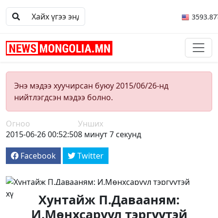
3593.87
Энэ мэдээ хуучирсан буюу 2015/06/26-нд
нийтлэгдсэн мэдээ болно.
Огноо
Унших
2015-06-26 00:52:50
8 минут 7 секунд
Facebook
Twitter
Хунтайж П.Давааням:
И.Мөнхсаруул тэргүүтэй