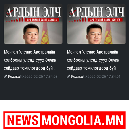
Монгол Улсаас Австралийн
Монгол Улсаас Австралийн
холбооны улсад суух Элчин
холбооны улсад суух Элчин
сайдаар томилогдоод буй
сайдаар томилогдоод буй
Г.Тэнгэр эхнэрээ зодож, гэр
Г.Тэнгэр эхнэрээ зодож, гэр
Редакц
2026-02-26 17:34:03
Редакц
2026-02-26 17:34:01
бүлийн хүчирхийлэл үйлджээ
бүлийн хүчирхийлэл үйлджээ