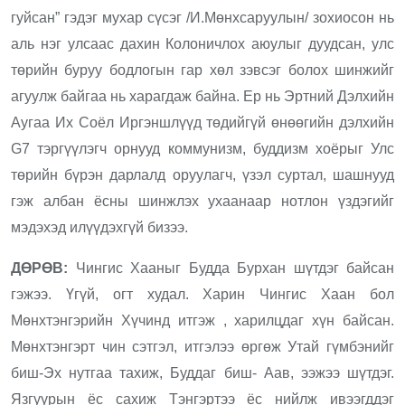
гуйсан” гэдэг мухар сүсэг /И.Мөнхсаруулын/ зохиосон нь
аль нэг улсаас дахин Колоничлох аюулыг дуудсан, улс
төрийн буруу бодлогын гар хөл зэвсэг болох шинжийг
агуулж байгаа нь харагдаж байна. Ер нь Эртний Дэлхийн
Аугаа Их Соёл Иргэншлүүд төдийгүй өнөөгийн дэлхийн
G7 тэргүүлэгч орнууд коммунизм, буддизм хоёрыг Улс
төрийн бүрэн дарлалд оруулагч, үзэл суртал, шашнууд
гэж албан ёсны шинжлэх ухаанаар нотлон үздэгийг
мэдэхэд илүүдэхгүй бизээ.
ДӨРӨВ:
Чингис Хааныг Будда Бурхан шүтдэг байсан
гэжээ. Үгүй, огт худал. Харин Чингис Хаан бол
Мөнхтэнгэрийн Хүчинд итгэж , харилцдаг хүн байсан.
Мөнхтэнгэрт чин сэтгэл, итгэлээ өргөж Утай гүмбэнийг
биш-Эх нутгаа тахиж, Буддаг биш- Аав, ээжээ шүтдэг.
Язгуурын ёс сахиж Тэнгэртээ ёс нийлж ивээгддэг