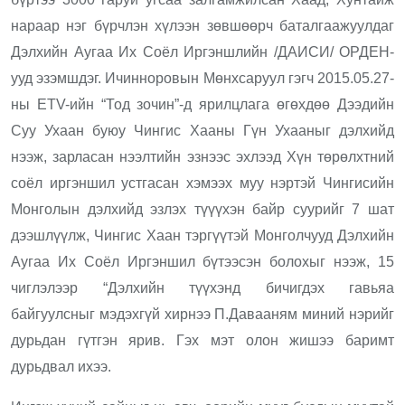
нараар нэг бүрчлэн хүлээн зөвшөөрч баталгаажуулдаг
Дэлхийн Аугаа Их Соёл Иргэншлийн /ДАИСИ/ ОРДЕН-
ууд эзэмшдэг. Ичинноровын Мөнхсаруул гэгч 2015.05.27-
ны ЕТV-ийн “Тод зочин”-д ярилцлага өгөхдөө Дээдийн
Суу Ухаан буюу Чингис Хааны Гүн Ухааныг дэлхийд
нээж, зарласан нээлтийн эзнээс эхлээд Хүн төрөлхтний
соёл иргэншил устгасан хэмээх муу нэртэй Чингисийн
Монголын дэлхийд эзлэх түүүхэн байр суурийг 7 шат
дээшлүүлж, Чингис Хаан тэргүүтэй Монголчууд Дэлхийн
Аугаа Их Соёл Иргэншил бүтээсэн болохыг нээж, 15
чиглэлээр “Дэлхийн түүхэнд бичигдэх гавьяа
байгуулсныг мэдэхгүй хирнээ П.Давааням миний нэрийг
дурьдан гүтгэн ярив. Гэх мэт олон жишээ баримт
дурьдвал ихээ.