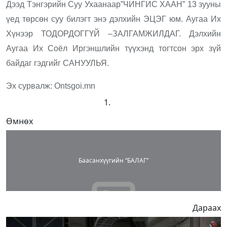
Дээд Тэнгэрийн Суу Ухаанаар”ЧИНГИС ХААН” 13 зууны
үед төрсөн суу билэгт энэ дэлхийн ЭЦЭГ юм. Аугаа Их
Хүнээр ТОДОРДОГГҮЙ –ЗАЛГАМЖИЛДАГ. Дэлхийн
Аугаа Их Соёл Иргэншлийн түүхэнд тогтсон эрх зүй
байдаг гэдгийг САНУУЛЬЯ.
Эх сурвалж: Ontsgoi.mn
Өмнөх
Баасанхүүгийн “БАЛАГ”
Дараах