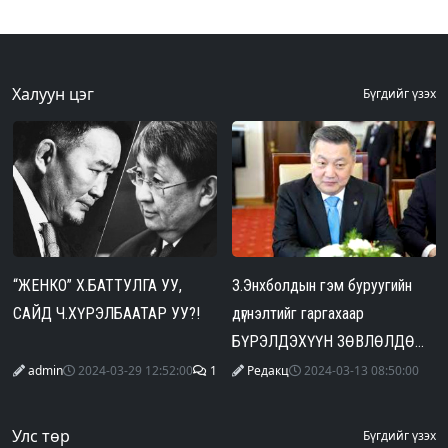
Халуун цэг
Бүгдийг үзэх
“ЖЕНКО” Х.БАТТУЛГА УУ,
З.Энхболдын гэм буруугийн
САЙД Ч.ХҮРЭЛБААТАР УУ?!
дүгнэлтийг гаргахаар
БҮРЭЛДЭХҮҮН ЗӨВЛӨЛДӨЖ
байна
admin
2024-03-29 12:52:00
1
Редакц
2024-03-13 08:50:00
Улс төр
Бүгдийг үзэх