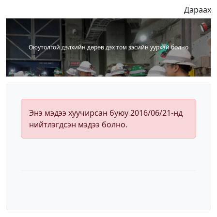
Дараах
Оюутолгой дэлхийн дөрөв дэх том зэсийн уурхай болно
Энэ мэдээ хуучирсан буюу 2016/06/21-нд
нийтлэгдсэн мэдээ болно.