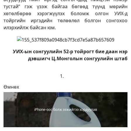
тустай” гэж үзэж байгаа бөгөөд түүнд мөрийн
хөтөлбөрөө хэрэгжүүлэх боломж олгон УИХ-д
тойргийн иргэдийн төлөөлөл болгон сонгохоо
илэрхийлж байсан юм.
УИХ-ын сонгуулийн 52-р тойрогт бие даан нэр
дэвшигч Ц.Монголын сонгуулийн штаб
Өмнөх
iPhone-оос болж ээжийгээ хордуулав