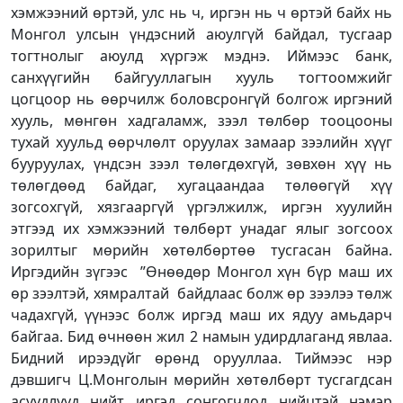
хэмжээний өртэй, улс нь ч, иргэн нь ч өртэй байх нь
Монгол улсын үндэсний аюулгүй байдал, тусгаар
тогтнолыг аюулд хүргэж мэднэ. Иймээс банк,
санхүүгийн байгууллагын хууль тогтоомжийг
цогцоор нь өөрчилж боловсронгүй болгож иргэний
хууль, мөнгөн хадгаламж, зээл төлбөр тооцооны
тухай хуульд өөрчлөлт оруулах замаар зээлийн хүүг
бууруулах, үндсэн зээл төлөгдөхгүй, зөвхөн хүү нь
төлөгдөөд байдаг, хугацаандаа төлөөгүй хүү
зогсохгүй, хязгааргүй үргэлжилж, иргэн хуулийн
этгээд их хэмжээний төлбөрт унадаг ялыг зогсоох
зорилтыг мөрийн хөтөлбөртөө тусгасан байна.
Иргэдийн зүгээс ”Өнөөдөр Монгол хүн бүр маш их
өр зээлтэй, хямралтай байдлаас болж өр зээлээ төлж
чадахгүй, үүнээс болж иргэд маш их ядуу амьдарч
байгаа. Бид өчнөөн жил 2 намын удирдлаганд явлаа.
Бидний ирээдүйг өрөнд орууллаа. Тиймээс нэр
дэвшигч Ц.Монголын мөрийн хөтөлбөрт тусгагдсан
асуудлууд нийт иргэд сонгогчдод нийцтэй нэмэр