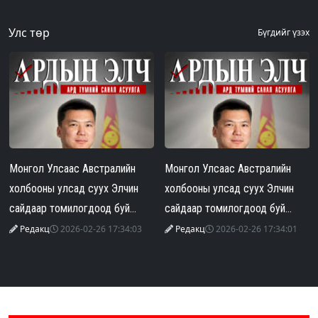
Улс төр
Бүгдийг үзэх
Монгол Улсаас Австралийн
Монгол Улсаас Австралийн
холбооны улсад суух Элчин
холбооны улсад суух Элчин
сайдаар томилогдоод буй
сайдаар томилогдоод буй
Г.Тэнгэр эхнэрээ зодож, гэр
Г.Тэнгэр эхнэрээ зодож, гэр
Редакц
2026-02-26 17:34:03
Редакц
2026-02-26 17:34:01
бүлийн хүчирхийлэл үйлджээ
бүлийн хүчирхийлэл үйлджээ