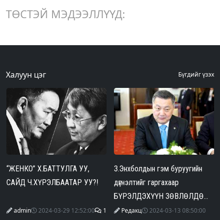
ТӨСТЭЙ МЭДЭЭЛЛҮҮД:
Халуун цэг
Бүгдийг үзэх
“ЖЕНКО” Х.БАТТУЛГА УУ,
З.Энхболдын гэм буруугийн
САЙД Ч.ХҮРЭЛБААТАР УУ?!
дүгнэлтийг гаргахаар
БҮРЭЛДЭХҮҮН ЗӨВЛӨЛДӨЖ
байна
admin
2024-03-29 12:52:00
1
Редакц
2024-03-13 08:50:00