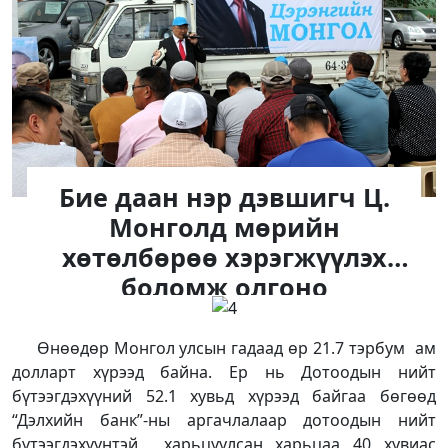
Бие даан нэр дэвшигч Ц.
Монголд мөрийн
хөтөлбөрөө хэрэгжүүлэх
боломж олгоно
Өнөөдөр Монгол улсын гадаад өр 21.7 тэрбум ам
долларт хүрээд байна. Ер нь Дотоодын нийт
бүтээгдэхүүний 52.1 хувьд хүрээд байгаа бөгөөд
“Дэлхийн банк”-ны аргачлалаар дотоодын нийт
бүтээгдэхүүнтэй харьцуулсан харьцаа 40 хувиас