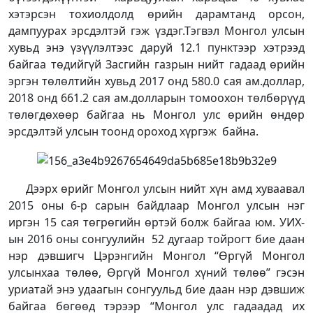
хэтэрсэн тохиолдолд өрийн дарамтанд орсон,
дампуурах эрсдэлтэй гэж үздэг.Тэгвэл Монгол улсын
хувьд энэ үзүүлэлтээс даруй 12.1 пунктээр хэтрээд
байгаа төдийгүй Засгийн газрын нийт гадаад өрийн
эргэн төлөлтийн хувьд 2017 онд 580.0 сая ам.доллар,
2018 онд 661.2 сая ам.долларын томоохон төлбөрүүд
төлөгдөхөөр байгаа нь Монгол улс өрийн өндөр
эрсдэлтэй улсын тоонд ороход хүргэж байна.
Дээрх өрийг Монгол улсын нийт хүн амд хуваавал
2015 оны 6-р сарын байдлаар Монгол улсын нэг
иргэн 15 сая төгрөгийн өртэй болж байгаа юм. УИХ-
ын 2016 оны сонгуулийн 52 дугаар тойрогт бие даан
нэр дэвшигч Цэрэнгийн Монгол “Өргүй Монгол
улсынхаа төлөө, Өргүй Монгол хүний төлөө” гэсэн
уриатай энэ удаагын сонгуульд бие даан нэр дэвшиж
байгаа бөгөөд тэрээр “Монгол улс гадаадад их